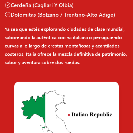
Cerdeña (Cagliari Y Olbia)
Dolomitas (Bolzano / Trentino-Alto Adige)
Ya sea que estés explorando ciudades de clase mundial,
saboreando la auténtica cocina italiana o persiguiendo
curvas a lo largo de crestas montañosas y acantilados
costeros, Italia ofrece la mezcla definitiva de patrimonio,
sabor y aventura sobre dos ruedas.