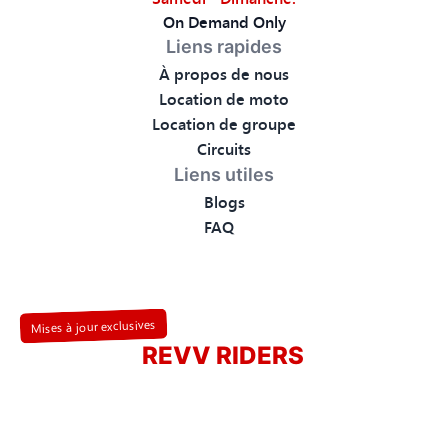
On Demand Only
Liens rapides
À propos de nous
Location de moto
Location de groupe
Circuits
Liens utiles
Blogs
FAQ
Mises à jour exclusives
Rejoignez
REVV RIDERS
COMMUNAUTÉ
Inscrivez-vous à notre newsletter et soyez les premiers à
découvrir nos nouveaux circuits, offres spéciales et conseils