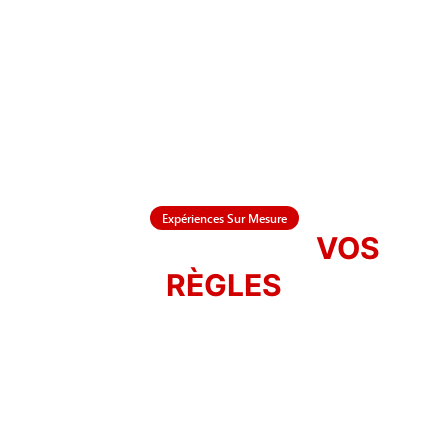
Expériences Sur Mesure
VOTRE VOYAGE,
VOS
RÈGLES
Laissez notre équipe expérimentée concevoir l'aventure
à moto idéale adaptée à vos préférences. Des voyages
d'incitation d'entreprise aux escapades intimes, nous
créerons un voyage personnalisé qui dépassera toutes
vos attentes.