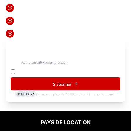
d'initiés pour les itinéraires moto les plus excitants au monde.
Réductions exclusives
Accès anticipé aux nouveaux circuits
Conseils et guides de voyage
Lancez votre aventure
Adresse e-mail
En cliquant sur S'inscrire, vous confirmez que vous acceptez nos
Conditions générales
S'abonner
JD
MK
RA
+3
Rejoignez plus de 10 000 riders à travers le monde
PAYS DE LOCATION