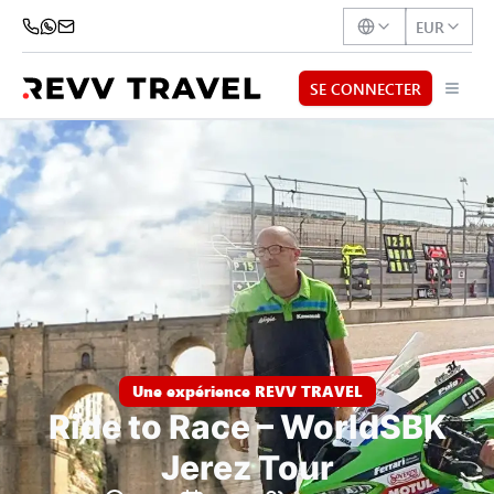
EUR
SE CONNECTER
Une expérience REVV TRAVEL
Ride to Race – WorldSBK
Jerez Tour