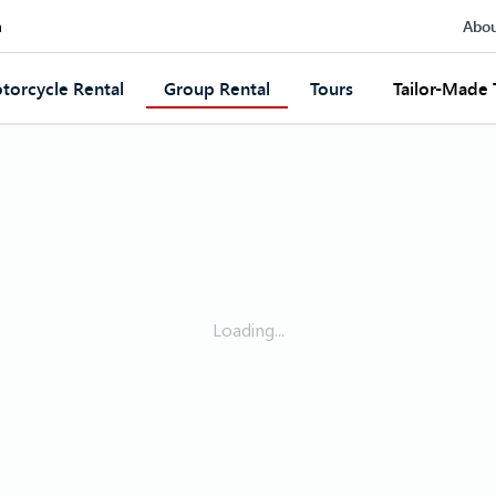
Abou
m
torcycle Rental
Group Rental
Tours
Tailor-Made 
Loading...