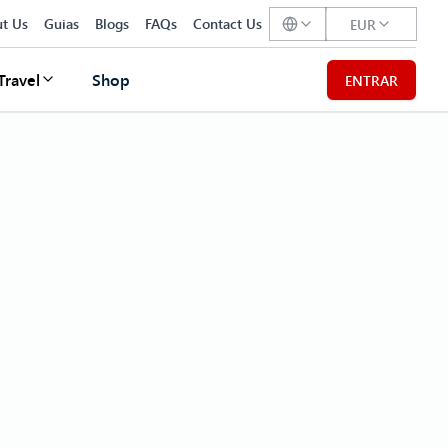
t Us
Guias
Blogs
FAQs
Contact Us
EUR
Travel
Shop
ENTRAR