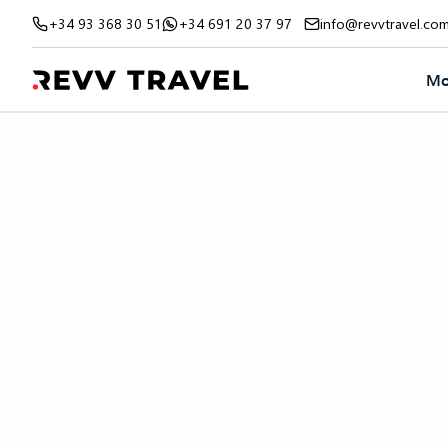
+34 93 368 30 51
+34 691 20 37 97
info@revvtravel.co
Mo