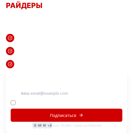
РАЙДЕРЫ
СООБЩЕСТВО
Подпишитесь на нашу рассылку и первыми узнавайте о
новых турах, специальных предложениях и полезных
советах о самых захватывающих мотоциклетных
маршрутах в мире.
Эксклюзивные скидки
Ранний доступ к новым турам
Советы и руководства по путешествиям
Get Your Adventure Started
Адрес электронной почты
Нажимая «Зарегистрироваться», вы подтверждаете, что
согласны с нашими
Условия и положения
Подписаться
JD
MK
RA
+3
Join 10,000+ riders worldwide