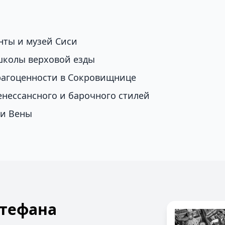
нты и музей Сиси
школы верховой езды
рагоценности в Сокровищнице
енессансного и барочного стилей
ии Вены
Стефана