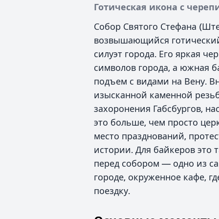
Готическая икона с чере
Собор Святого Стефана (Ште
возвышающийся готический
силуэт города. Его яркая ч
символов города, а южная 
подъем с видами на Вену. В
изысканной каменной резьбо
захоронения Габсбургов, н
это больше, чем просто цер
место празднований, проте
истории. Для байкеров это
перед собором — одно из с
городе, окруженное кафе, 
поездку.