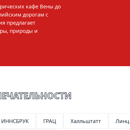
орических кафе Вены до
пийским дорогам с
ия предлагает
уры, природы и
ЕЧАТЕЛЬНОСТИ
ИННСБРУК
ГРАЦ
Халльштатт
Линц