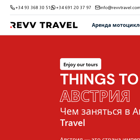
+34 93 368 30 51
+34 691 20 37 97
info@revvtravel.co
Аренда мотоцикл
Enjoy our tours
THINGS TO
АВСТРИЯ
Чем заняться в А
Travel
Австрия — это страна импер