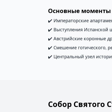
Основные моменты
✔️ Императорские апартаме
✔️ Выступления Испанской 
✔️ Австрийские коронные д
✔️ Смешение готического, р
✔️ Центральный узел истор
Собор Святого 