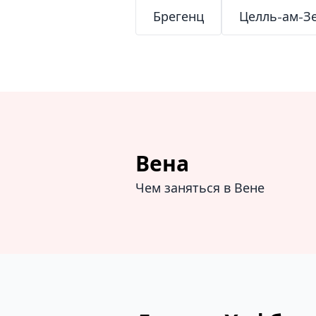
Брегенц
Целль-ам-З
Вена
Чем заняться в Вене