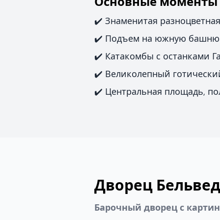
Основные моменты
✔️ Знаменитая разноцветна
✔️ Подъем на южную башню 
✔️ Катакомбы с останками Г
✔️ Великолепный готически
✔️ Центральная площадь, по
Дворец Бельве
Барочный дворец с карти