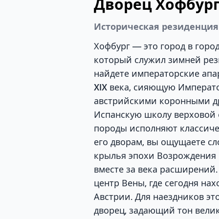
Дворец Хофбур
Историческая резиденция
Хофбург — это город в горо
который служил зимней рез
найдете императорские апа
XIX века, сияющую Императ
австрийскими коронными д
Испанскую школу верховой 
породы исполняют классиче
его дворам, вы ощущаете сл
крылья эпохи Возрождения 
вместе за века расширений
центр Вены, где сегодня на
Австрии. Для наездников эт
дворец, задающий тон вели