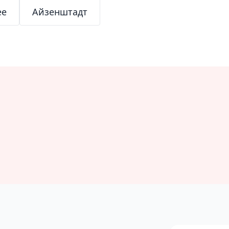
ее
Айзенштадт