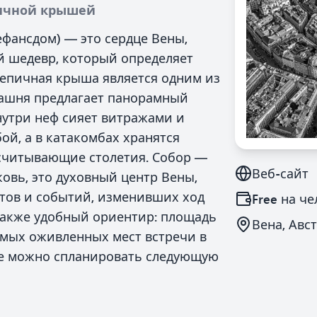
пичной крышей
фансдом) — это сердце Вены,
 шедевр, который определяет
ерепичная крыша является одним из
башня предлагает панорамный
нутри неф сияет витражами и
й, а в катакомбах хранятся
асчитывающие столетия. Собор —
Веб-сайт
ковь, это духовный центр Вены,
стов и событий, изменивших ход
Free
на че
 также удобный ориентир: площадь
Вена, Авс
амых оживленных мест встречи в
где можно спланировать следующую