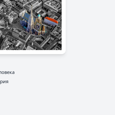
ловека
трия