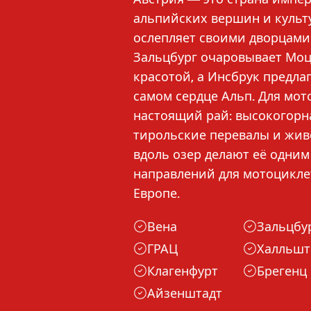
альпийских вершин и культ
ослепляет своими дворцами
Зальцбург очаровывает Мо
красотой, а Инсбрук предла
самом сердце Альп. Для мо
настоящий рай: высокогорна
тирольские перевалы и жи
вдоль озер делают её одним
направлений для мотоцикле
Европе.
Вена
Зальцбу
ГРАЦ
Халльшт
Клагенфурт
Брегенц
Айзенштадт