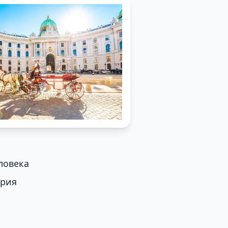
ловека
трия