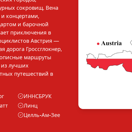
урных сокровищ. Вена
 и концертами,
цартом и барочной
гает приключения в
тоциклистов Австрия —
я дорога Гроссглокнер,
вописные маршруты
 из лучших
тных путешествий в
рг
ИННСБРУК
атт
Линц
Целль-Ам-Зее