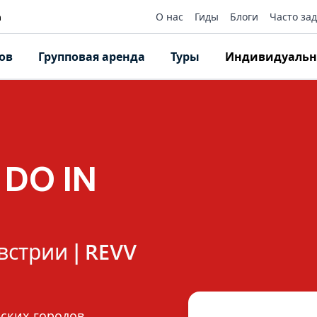
О нас
Гиды
Блоги
Часто за
m
ов
Групповая аренда
Туры
Индивидуальн
 DO IN
встрии | REVV
ских городов,