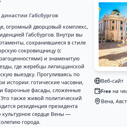
г
 династии Габсбургов
де, огромный дворцовый комплекс,
иденцией Габсбургов. Внутри вы
ртаменты, сохранившиеся в стиле
орскую сокровищницу (с
рагоценностями) и знаменитую
езды, где жеребцы липиццанской
скую выездку. Прогуливаясь по
Веб-сайт
ои истории: готические часовни,
и барочные фасады, сложенные
Free
на че
. Это также живой политический
Вена, Авс
ходится резиденция президента
о культурное сердце Вены —
колепию города.