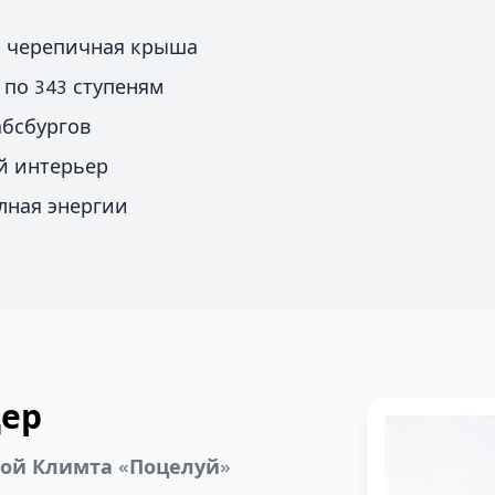
я черепичная крыша
по 343 ступеням
абсбургов
й интерьер
лная энергии
дер
ной Климта «Поцелуй»